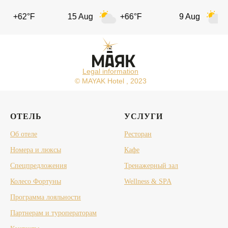
+62°F
15 Aug
+66°F
9 Aug
+
Legal information
© MAYAK Hotel , 2023
ОТЕЛЬ
УСЛУГИ
Об отеле
Ресторан
Номера и люксы
Кафе
Спецпредложения
Тренажерный зал
Колесо Фортуны
Wellness & SPA
Программа лояльности
Партнерам и туроператорам