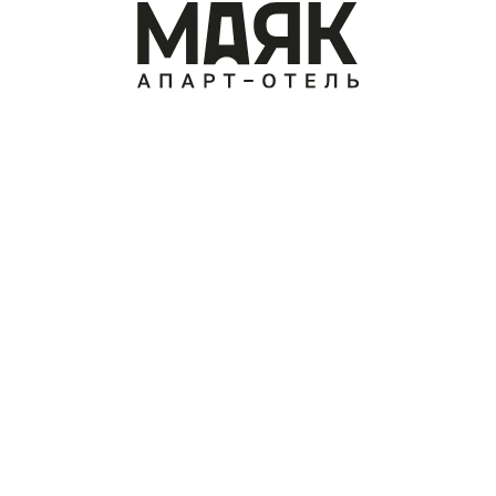
The Wheel of Fortune
Wellness & SPA
Loyalty Program
Contacts
CONTACTS
SUBSCRIBE TO THE
NEWSLETTER
Address:
Republic of Karelia, Sortavala,
Lenin str., 1
By subscribing to our
Phone:
newsletter, you will receive
+7 931 109 62 62
invitations to special events at
the MAYAK Hotel.
Mail:
info@hotelmayak.com